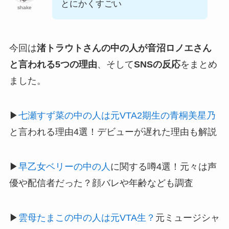
とにかくすごい
shake
今回は
渚トラウトさんの中の人が音沼ロノエさん
と言われる5つの理由
、そして
SNSの反応
をまとめ
ました。
▶︎
七瀬すず菜の中の人は元VTA2期生の青桐美星乃
と言われる理由4選！デビューが遅れた理由も解説
▶︎
早乙女ベリーの中の人
に関する噂4選！元々は声
優や配信者だった？顔バレや年齢なども調査
▶︎
雲母たまこの中の人は元VTA生？
元ミュージシャ