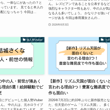
から、一体なにがあったの？と
ん。 レズビアンであることを公表するな
っています。 見てると本人の
強烈なキャラクター性もあり、中の人が気
配になっちゃう 今回は...
なる人も多いでしょう。 かなりクセ強い
ージがある 今回は春雨麗女さんの...
2026年8月3日
個人勢Vtuber
そ
の中の人・前世が湊あく
【新作】リズム天国が面白くない
る理由5選！絵師騒動でビ
言われる理由3つ！豊富な難易度で
更
作も面白い
7日にデビューした個人勢Vtuber
2026年7月2日に約10年ぶりに新作販売と
ん。 中の人は、元ホロライブ
た、任天堂のゲーム「リズム天国」。 多
では？と言われています。 デ
ファンがいる一方で、今作は面白くないと