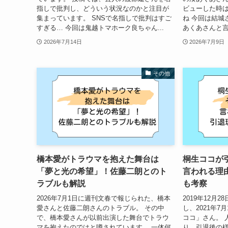
指しで批判し、どういう状況なのかと注目が
ビューした時
集まっています。 SNSで名指しで批判はすご
ね 今回は結城
すぎる… 今回は鬼越トマホーク良ちゃん...
あくあさんと言
2026年7月14日
2026年7月9日
その他
橋本愛がトラウマを抱えた舞台は
桐生ココが引
「夢と光の希望」！佐藤二朗とのト
言われる理
ラブルも解説
も考察
2026年7月1日に週刊文春で報じられた、橋本
2019年12月
愛さんと佐藤二朗さんのトラブル。 その中
し、2021年7
で、橋本愛さんが以前出演した舞台でトラウ
ココ」さん。 
マを抱えたのではと噂されています。 一体何
り、引退後の