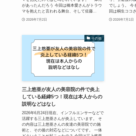
があったんだろう 今回は橋本愛さんがトラウ
でしょう。 今
マを抱えたと言われる舞台、そして佐藤...
回は桐生ココさん
2026年7月2日
2026年7月1日
その他
三上悠亜が友人の美容院の件で炎上
している経緯5つ！現在は本人からの
説明などはなし
2026年6月24日現在、インフルエンサーなどで
活躍する三上悠亜さんが炎上しています。 そ
の内容は三上悠亜さんの友達の美容院での施
術と、その後の対応などについてです。 一体
どういうことが起こったの？ 今回は三上悠亜