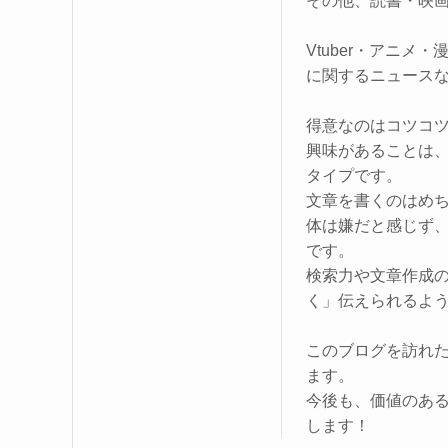
その他、読書・映
Vtuber・アニ
に関するニュース
得意なのはコツコ
興味があることは
タイプです。
文章を書くのはめ
体は嫌だと感じず
です。
検索力や文章作成
く」伝えられるよ
このブログを訪れ
ます。
今後も、価値のあ
します！