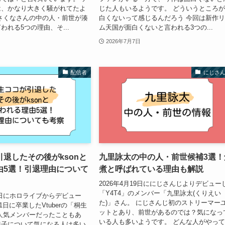
は、かなり大きく騒がれてたよ
じた人もいるようです。 どういうところ
さくなさんの中の人・前世が湊
白くないって感じるんだろう 今回は新作
われる5つの理由、そ...
ム天国が面白くないと言われる3つの...
2026年7月7日
配信者
にじさ
退したその後がksonと
九里詠太の中の人・前世候補3選！
由5選！引退理由について
煮と呼ばれている理由も解説
2026年4月19日ににじさんじよりデビュー
「Y4T4」のメンバー「九里詠太(くりえい
28日にホロライブからデビュー
た)」さん。 にじさんじ初のストリーマー
月1日に卒業したVtuberの「桐生
ットとあり、前世があるのでは？気になっ
人気メンバーだったこともあ
いる人も多いようです。 どんな人がやっ
様子について気になる人は多い