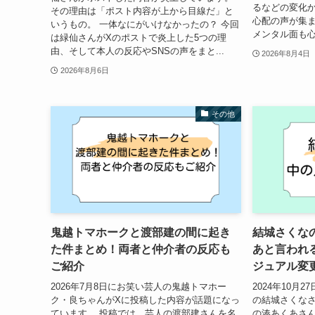
るなどの変化
その理由は「ポスト内容が上から目線だ」と
心配の声が集ま
いうもの。 一体なにがいけなかったの？ 今回
メンタル面も心
は緑仙さんがXのポストで炎上した5つの理
由、そして本人の反応やSNSの声をまと...
2026年8月4日
2026年8月6日
その他
鬼越トマホークと渡部建の間に起き
結城さくな
た件まとめ！両者と仲介者の反応も
あと言われ
ご紹介
ジュアル変
2026年7月8日にお笑い芸人の鬼越トマホー
2024年10月2
ク・良ちゃんがXに投稿した内容が話題になっ
の結城さくなさ
ています。 投稿では、芸人の渡部建さんを名
の湊あくあさん