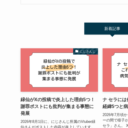
新着記事
にじさんじ
緑仙がXの投稿で炎上した理由5つ！
ナ セラに
謝罪ポストにも批判が集まる事態に
経緯5つと
発展
2026年7月
ーの間で様子が
2026年8月1日に、にじさんじ所属のVtuber緑
セラ」さん。 
仙さんがポストした内容が炎上しています。