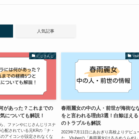
人気記事
にじさんじ
Vtu
は何があった？これまでの
春雨麗女の中の人・前世が海街な
病気についても解説！
をと言われる理由3選！白鯨ほえる
のトラブルも解説
頃から、ファンやにじさんじリスナ
心配されている元KRの「ナ・
2023年7月11日にあおぎり高校よりデビュ
Xのアイコンが設定されなくな
た、Vtuberの「春雨麗女(はるさめうらめ)