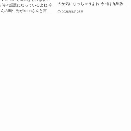
のか気になっちゃうよね 今回は九里詠...
も時々話題になっているよね 今
の転生先がksonさんと言...
2026年6月25日