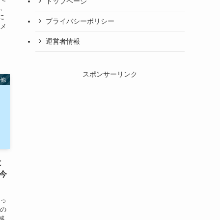
トップページ
ど、
に
プライバシーポリシー
イメ
運営者情報
スポンサーリンク
の他
と
今
なっ
くの
感