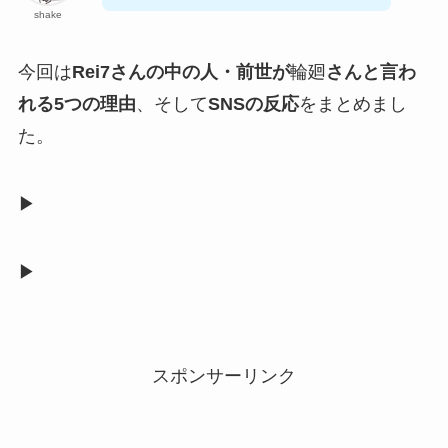
shake
今回は
Rei7さんの中の人・前世が
輪廻
さんと言わ
れる5つの理由
、そして
SNSの反応
をまとめまし
た。
▶︎
▶︎
スポンサーリンク