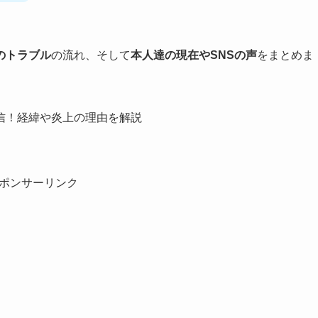
のトラブル
の流れ、そして
本人達の現在やSNSの声
をまとめま
信！経緯や炎上の理由を解説
ポンサーリンク