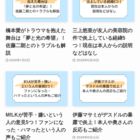
橋本愛がトラウマを抱えた
三上悠亜が友人の美容院の
舞台は「夢と光の希望」！
件で炎上している経緯5
佐藤二朗とのトラブルも解
つ！現在は本人からの説明
説
などはなし
2026年7月2日
2026年6月24日
M!LKが苦手・嫌いという
伊藤マサミがデスドルの暴
人の意見5つ！ファンにな
露で炎上！本人や奥さんの
った・ハマったという人の
反応もご紹介
声もご紹介
2026年6月11日