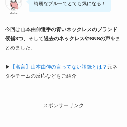
綺麗なブルーでとても気になる！
shake
今回は
山本由伸選手の青いネックレスのブランド
候補3つ
、そして
過去のネックレスやSNSの声
をま
とめました。
▶︎
【名言】山本由伸の言ってない語録とは？
元ネ
タやチームの反応などをご紹介
スポンサーリンク