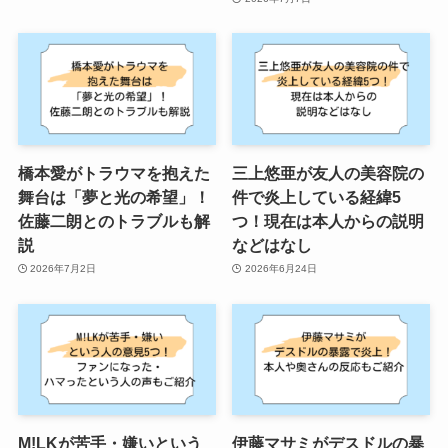
橋本愛がトラウマを抱えた
三上悠亜が友人の美容院の
舞台は「夢と光の希望」！
件で炎上している経緯5
佐藤二朗とのトラブルも解
つ！現在は本人からの説明
説
などはなし
2026年7月2日
2026年6月24日
M!LKが苦手・嫌いという
伊藤マサミがデスドルの暴