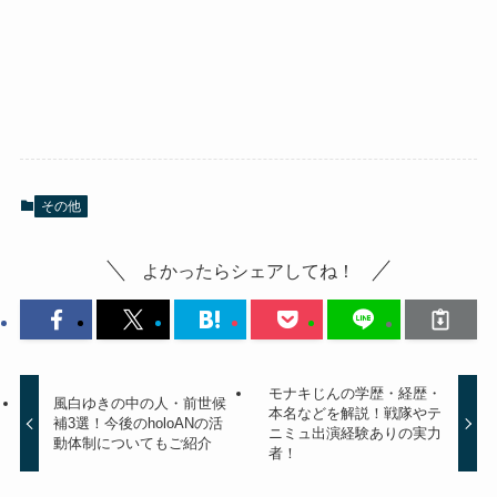
その他
よかったらシェアしてね！
モナキじんの学歴・経歴・
風白ゆきの中の人・前世候
本名などを解説！戦隊やテ
補3選！今後のholoANの活
ニミュ出演経験ありの実力
動体制についてもご紹介
者！