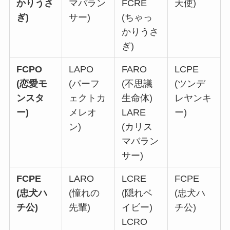
かりうさ
マバラン
FCRE
天使)
ぎ)
サー)
(ちゃっ
かりうさ
ぎ)
FCPO
LAPO
FARO
LCPE
(恋愛モ
(パーフ
(不思議
(ツンデ
ンスタ
ェクトカ
生命体)
レヤンキ
ー)
メレオ
LARE
ー)
ン)
(カリス
マバラン
サー)
FCPE
LARO
LCRE
FCPE
(忠犬ハ
(憧れの
(隠れベ
(忠犬ハ
チ公)
先輩)
イビー)
チ公)
LCRO