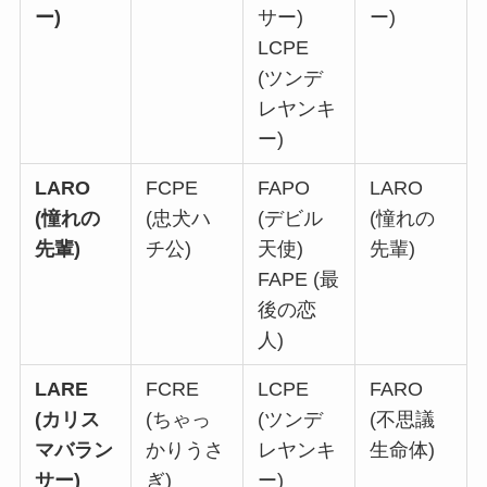
ー)
サー)
ー)
LCPE
(ツンデ
レヤンキ
ー)
LARO
FCPE
FAPO
LARO
(憧れの
(忠犬ハ
(デビル
(憧れの
先輩)
チ公)
天使)
先輩)
FAPE (最
後の恋
人)
LARE
FCRE
LCPE
FARO
(カリス
(ちゃっ
(ツンデ
(不思議
マバラン
かりうさ
レヤンキ
生命体)
サー)
ぎ)
ー)