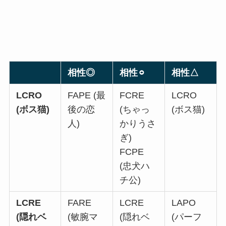
相性◎
相性⚪︎
相性△
LCRO
FAPE (最
FCRE
LCRO
(ボス猫)
後の恋
(ちゃっ
(ボス猫)
人)
かりうさ
ぎ)
FCPE
(忠犬ハ
チ公)
LCRE
FARE
LCRE
LAPO
(隠れベ
(敏腕マ
(隠れベ
(パーフ