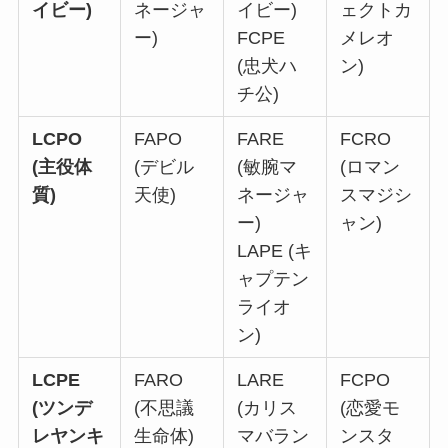
イビー)
ネージャ
イビー)
ェクトカ
ー)
FCPE
メレオ
(忠犬ハ
ン)
チ公)
LCPO
FAPO
FARE
FCRO
(主役体
(デビル
(敏腕マ
(ロマン
質)
天使)
ネージャ
スマジシ
ー)
ャン)
LAPE (キ
ャプテン
ライオ
ン)
LCPE
FARO
LARE
FCPO
(ツンデ
(不思議
(カリス
(恋愛モ
レヤンキ
生命体)
マバラン
ンスタ