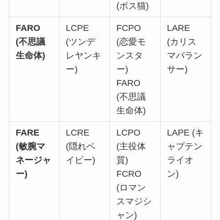
(ボス猫)
FARO
LCPE
FCPO
LARE
(不思議
(ツンデ
(恋愛モ
(カリス
生命体)
レヤンキ
ンスタ
マバラン
ー)
ー)
サー)
FARO
(不思議
生命体)
FARE
LCRE
LCPO
LAPE (キ
(敏腕マ
(隠れベ
(主役体
ャプテン
ネージャ
イビー)
質)
ライオ
ー)
FCRO
ン)
(ロマン
スマジシ
ャン)