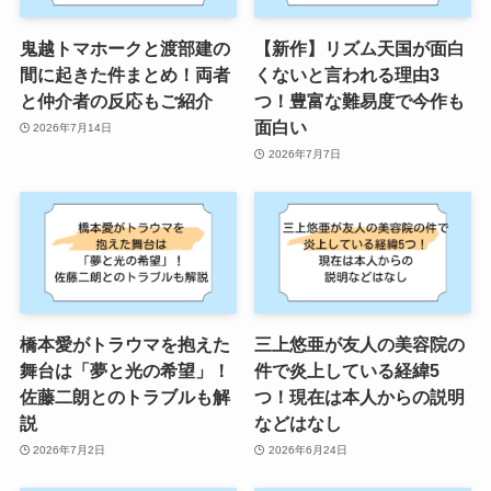
鬼越トマホークと渡部建の
【新作】リズム天国が面白
間に起きた件まとめ！両者
くないと言われる理由3
と仲介者の反応もご紹介
つ！豊富な難易度で今作も
面白い
2026年7月14日
2026年7月7日
橋本愛がトラウマを抱えた
三上悠亜が友人の美容院の
舞台は「夢と光の希望」！
件で炎上している経緯5
佐藤二朗とのトラブルも解
つ！現在は本人からの説明
説
などはなし
2026年7月2日
2026年6月24日